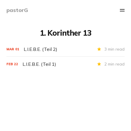
pastorG
1. Korinther 13
L.I.E.B.E. (Teil 2)
3 min read
MAR
01
L.I.E.B.E. (Teil 1)
2 min read
FEB
22