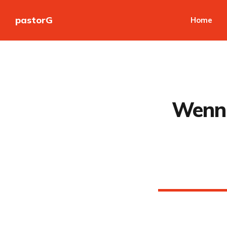
pastorG
Home
Wenn d